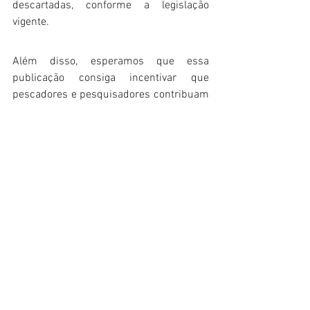
descartadas, conforme a legislação 
vigente.  
Além disso, esperamos que essa 
publicação consiga incentivar que 
pescadores e pesquisadores contribuam 
para a constante atualização da mesma, 
até que se possa ter registros de todas 
as principais espécies capturadas pela 
frota comercial da região.  O SINDIPI 
acredita que uma Pesca Sustentável e 
Rentável é possível, quando todos os 
atores envolvidos participam e 
contribuem a partir dos seus 
conhecimentos e vivências para a 
evolução diária do Setor.
GUIA TUBAROES
.pdf