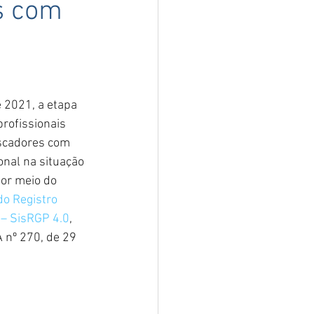
is com
 2021, a etapa  
rofissionais 
scadores com 
onal na situação 
por meio do 
o Registro 
 – SisRGP 4.0
, 
nº 270, de 29 