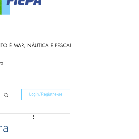
O É MAR, NÁUTICA E PESCA!
ta
Login/Registre-se
ra