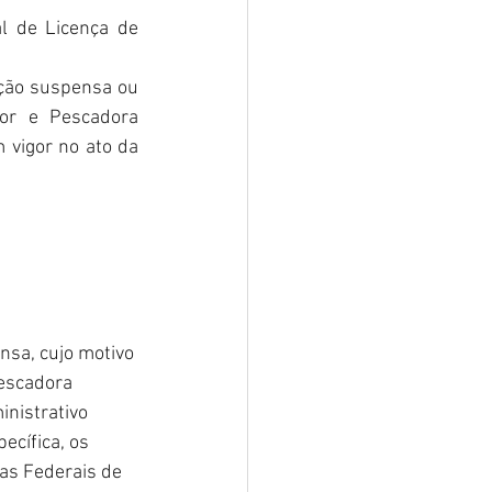
l de Licença de 
ção suspensa ou 
or e Pescadora 
 vigor no ato da 
nsa, cujo motivo 
escadora 
nistrativo 
ecífica, os 
as Federais de 