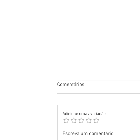
Comentários
Adicione uma avaliação
Fernando de Noronha:
Escreva um comentário
Tubarões com captura