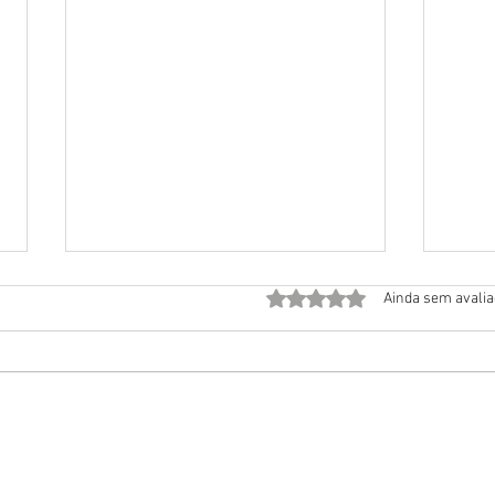
Avaliado com 0 de 5 estrela
Ainda sem avali
Atum: A verdade entre a
Para
ciência, a saúde, a tradição e o
dest