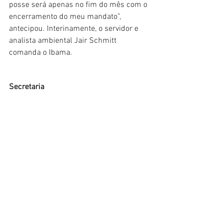
posse será apenas no fim do mês com o 
encerramento do meu mandato”, 
antecipou. Interinamente, o servidor e 
analista ambiental Jair Schmitt 
comanda o Ibama.
Secretaria
O MMA também anunciou Edel Moraes 
para a Secretaria de Desenvolvimento 
Rural Sustentável da pasta. A indicada é 
pertencente a comunidades extrativistas 
do Pará e foi a primeira mulher a ser 
vice-presidente do Conselho Nacional 
das Populações Extrativista (CNS), por 
dois mandatos, alé de vice-presidente do 
Memorial Chico Mendes. Edel Moraes 
também é doutoranda no Centro de 
Desenvolvimento Sustentável (CDS) da 