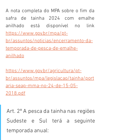
A nota completa do MPA sobre o fim da 
safra de tainha 2024 com emalhe 
anilhado está disponível no link 
https://www.gov.br/mpa/pt-
br/assuntos/noticias/encerramento-da-
temporada-de-pesca-de-emalhe-
anilhado
https://www.gov.br/agricultura/pt-
br/assuntos/mpa/legislacao/tainha/port
aria-seap-mma-no-24-de-15-05-
2018.pdf
Art. 2º A pesca da tainha nas regiões 
Sudeste e Sul terá a seguinte 
temporada anual: