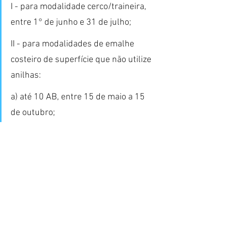
I - para modalidade cerco/traineira, 
entre 1° de junho e 31 de julho;
II - para modalidades de emalhe 
costeiro de superfície que não utilize 
anilhas:
a) até 10 AB, entre 15 de maio a 15 
de outubro;
b) acima de 10 AB, entre 15 de maio 
e 31 de julh
o
Com o encerramento da pesca do 
emalhe anilhado, as embarcações 
deverão retirar as anilhas e podem 
continuar pescando na modalidade 