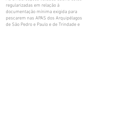
regularizadas em relação à
documentação mínima exigida para
pescarem nas APAS dos Arquipélagos
de São Pedro e Paulo e de Trindade e
Martim Vaz.
Todas têm licenças de pesca válidas
(*)Para os petrechos permitidos
(**)Todas estão cadastradas no
Programa de Rastreamento de
Embarcações Pesqueiras por Satélite
(PREPS), com sinal regular
( *** ) e enviaram pra o ICMBio os Mapas
de Bordo (MB) das suas viagens no
trimestre de 2024
(****) Adicionalmente, duas (2)