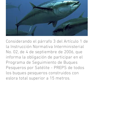
Considerando el párrafo 3 del Artículo 1 de
la Instrucción Normativa Interministerial
No. 02, de 4 de septiembre de 2006, que
informa la obligación de participar en el
Programa de Seguimiento de Buques
Pesqueros por Satélite - PREPS de todos
los buques pesqueros construidos con
eslora total superior a 15 metros.
Considerando el párrafo 1 del Artículo 4 de
la Ordenanza Interministerial No. 59-A, de
9 de noviembre de 2018, que determina
una nueva orden de seguimiento solo para
la flota atunera, que informa que los
buques autorizados para cualquier tipo de
pesca de atún y afines con una eslora
mayores o iguales a diez metros y menos