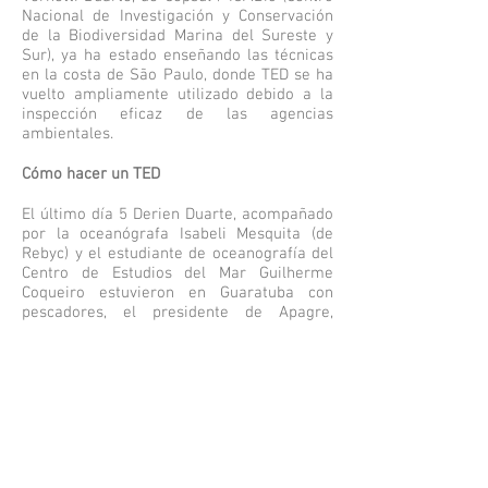
Nacional de Investigación y Conservación
de la Biodiversidad Marina del Sureste y
Sur), ya ha estado enseñando las técnicas
en la costa de São Paulo, donde TED se ha
vuelto ampliamente utilizado debido a la
inspección eficaz de las agencias
ambientales.
Cómo hacer un TED
El último día 5 Derien Duarte, acompañado
por la oceanógrafa Isabeli Mesquita (de
Rebyc) y el estudiante de oceanografía del
Centro de Estudios del Mar Guilherme
Coqueiro estuvieron en Guaratuba con
pescadores, el presidente de Apagre,
Wallace Aguiar, técnicos que apoyan a los
pescadores en Guaratuba, como el director
de la Secretaría Municipal de Pesca y
Agricultura Nilton Feltz, el ingeniero de
pesca de Emater Rodrigo Aguiar y el
director de la Agencia de Trabajadores,
Adelar Feijó, así como Chinho Redeiro y los
profesionales que trabajan con él.