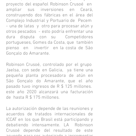
proyecto del español Robinson Crusoé
en
ampliar sus inversiones en Ceará,
construyendo dos fábricas en el área del
Complejo Industrial y Portuario de
Pecem
- una de latas
y
otro para procesar atún y
otros pescados
- esto podría enfrentar una
dura disputa con su
Competidores
portugueses, Gomes da Costa, que
también
pienso
en
invertir
en la costa de São
Gonçalo do Amarante.
Robinson Crusoé, controlado por el grupo
Jaelsa, con sede en Galicia,
ya tiene una
pequeña planta procesadora de atún en
São Gonçalo do Amarante, que el año
pasado tuvo ingresos de R $ 125 millones.
este año 2020 alcanzará una facturación
de
hasta R $ 175 millones.
La autorización depende de las reuniones
y
acuerdos de tratados internacionales de
ICCAT en los que Brasil está participando y
debatiendo intensamente. LA
Robinson
Crusoé depende del resultado de este