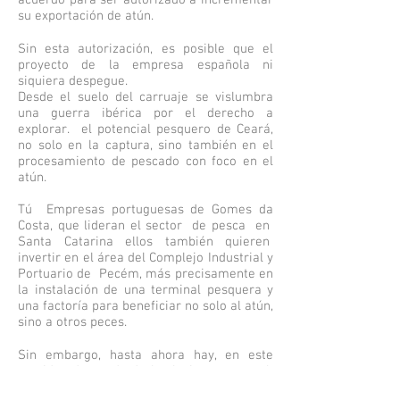
acuerdo para ser autorizado a incrementar
su
exportación de atún.
Sin esta autorización, es posible que el
proyecto de la empresa española ni
siquiera despegue.
Desde el suelo del carruaje se vislumbra
una guerra ibérica por el derecho a
explorar.
el potencial pesquero de Ceará,
no solo en la captura, sino también en el
procesamiento de pescado con foco en el
atún.
Tú
Empresas portuguesas de Gomes da
Costa, que lideran el sector
de pesca
en
Santa Catarina ellos también quieren
invertir en el área del Complejo Industrial y
Portuario de
Pecém, más precisamente en
la instalación de una terminal pesquera y
una factoría para beneficiar no solo al atún,
sino a otros peces.
Sin embargo, hasta ahora hay, en este
sentido,
demanda de los lusitanos
con el
Agencias gubernamentales de Ceará
-