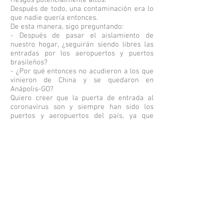
riesgos potencialmente altos.
Después de todo, una contaminación era lo
que nadie quería entonces.
De esta manera, sigo preguntando:
- Después de pasar el aislamiento de
nuestro hogar, ¿seguirán siendo libres las
entradas por los aeropuertos y puertos
brasileños?
- ¿Por qué entonces no acudieron a los que
vinieron de China y se quedaron en
Anápolis-GO?
Quiero creer que la puerta de entrada al
coronavirus son y siempre han sido los
puertos y aeropuertos del país, ya que
parece que “él”, el virus, solo camina y viaja
en “primera clase”.
Le pregunto a las autoridades:
- Tan pronto como termine el aislamiento
en el hogar, ¿no tendremos una recurrencia
de la pandemia si las puertas se mantienen
abiertas?
Aquí me tomo la libertad de informar y
hacer una comparación. Aquí en Santa