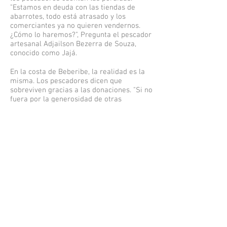
"Estamos en deuda con las tiendas de
abarrotes, todo está atrasado y los
comerciantes ya no quieren vendernos.
¿Cómo lo haremos?", Pregunta el pescador
artesanal Adjailson Bezerra de Souza,
conocido como Jajá.
En la costa de Beberibe, la realidad es la
misma. Los pescadores dicen que
sobreviven gracias a las donaciones. "Si no
fuera por la generosidad de otras
personas, ya estaríamos hambrientos", dice
el pescador Pedro Lima. "No le estamos
pidiendo un favor a nadie, solo queremos
recibir lo que es nuestro por derecho",
agrega Lima.
punto muerto
Tobías recuerda que, "incluso ante esta
situación, los pescadores no pueden buscar
otras alternativas de ingresos, ya que va en
contra de las reglas del seguro de defensa".
Uno de los requisitos para acceder a la