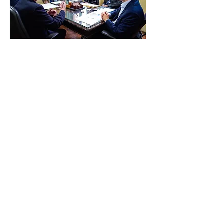
Durante el encuentro se discutieron las
posibilidades para el desarrollo de la
economía náutica en Porto Alegre y el
turismo alrededor del lago Guaíba, así
como acciones para impulsar una cadena
productiva que posibilite la generación de
nuevos negocios y empleos.
Klink destacó los diferenciales que
demuestran el potencial de la economía
náutica de Porto Alegre. “La ciudad podría
ser un polo de marinas certificadas
ambientalmente, ya que es una frontera de
agua dulce. Además, podría tener un
programa de base náutica de excelencia
en vista de todo el patrimonio natural que
tiene. Es decir, proteger el medio ambiente
y generar riqueza ”, dice el navegador.