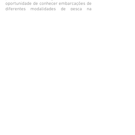
oportunidade de conhecer embarcações de
diferentes modalidades de pesca na
empresa JS Pescados, localizada em Itajaí
e uma indústria de processamento, a Costa
Sul Pescados, localizada em Navegantes.
Entre as visitas, uma reunião informal foi
realizada na sede do SINDIPI, nesta ocasião
o presidente do SITRAPESCA, Henrique
Pereira, e o Diretor do Departamento de
Desenvolvimento e Ordenamento da Pesca,
Jairo Gund, também estavam presentes. A
visita da comitiva norueguesa ao maior
polo pesqueiro do Brasil foi organizada
através do Conselho Norueguês da Pesca –
CNP, empresa pública subordinada ao
Ministério da Pesca e Assuntos Costeiros
da Noruega.