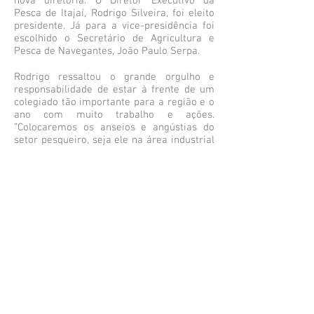
nova diretoria. O Diretor Executivo da
Pesca de Itajaí, Rodrigo Silveira, foi eleito
presidente. Já para a vice-presidência foi
escolhido o Secretário de Agricultura e
Pesca de Navegantes, João Paulo Serpa.
Rodrigo ressaltou o grande orgulho e
responsabilidade de estar à frente de um
colegiado tão importante para a região e o
ano com muito trabalho e ações.
”Colocaremos os anseios e angústias do
setor pesqueiro, seja ele na área industrial
ou artesanal, já que o colegiado é
composto por secretários que têm a pesca
diversa em seus municípios. A função do
colegiado é dar suporte aos municípios,
cobrando das autoridades e os órgãos
responsáveis para que possam atender os
pleitos da nossa região”, enfatizou.
Além da eleição, Rodrigo Silveira e o e
Secretário de Pesca e Aquicultura de
Bombinhas, Ernani Mateus da Silva,
compartilharam a experiência que tiveram
no workshop para discussão das sugestões