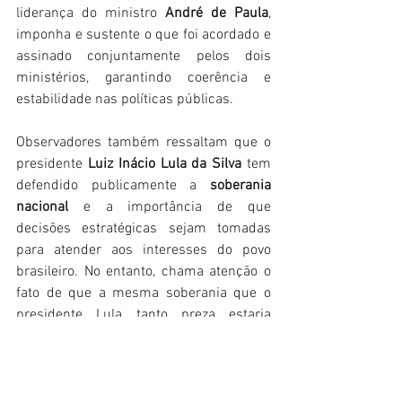
liderança do ministro 
André de Paula
, 
imponha e sustente o que foi acordado e 
assinado conjuntamente pelos dois 
ministérios, garantindo coerência e 
estabilidade nas políticas públicas.
Observadores também ressaltam que o 
presidente 
Luiz Inácio Lula da Silva
 tem 
defendido publicamente a 
soberania 
nacional
 e a importância de que 
decisões estratégicas sejam tomadas 
para atender aos interesses do povo 
brasileiro. No entanto, chama atenção o 
fato de que a mesma soberania que o 
presidente Lula tanto preza estaria 
sendo, na prática, 
delegada pela ministra 
Marina Silva a entidades internacionais e 
ONGs estrangeiras, como a Sea 
Shepherd
, o que causa estranheza e 