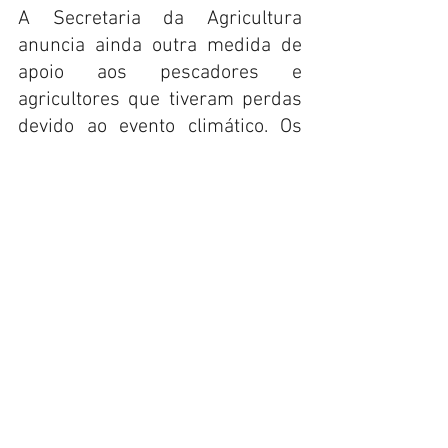
A Secretaria da Agricultura 
anuncia ainda outra medida de 
apoio aos pescadores e 
agricultores que tiveram perdas 
devido ao evento climático. Os 
financiamentos via Fundo 
Estadual de Desenvolvimento 
Rural (FDR) poderão ter 
alterações no vencimento das 
parcelas.
Os interessados em ter o 
benefício da prorrogação devem 
fazer a solicitação junto ao 
escritório da Epagri do seu 
município até o dia 29 de agosto 