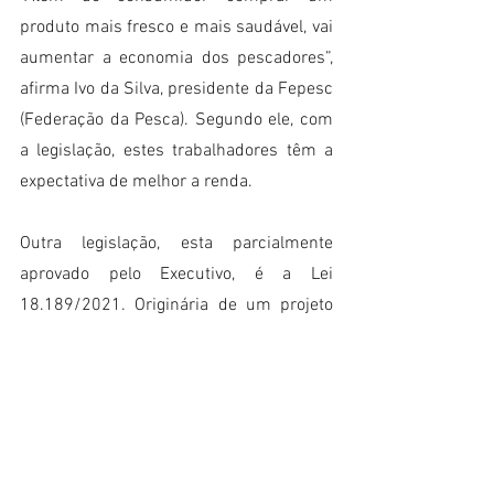
produto mais fresco e mais saudável, vai 
aumentar a economia dos pescadores”, 
afirma Ivo da Silva, presidente da Fepesc 
(Federação da Pesca). Segundo ele, com 
a legislação, estes trabalhadores têm a 
expectativa de melhor a renda.
Outra legislação, esta parcialmente 
aprovado pelo Executivo, é a Lei 
18.189/2021. Originária de um projeto 
da deputada Paulinha (sem partido), trata 
da política estadual para a pesca. O texto 
objetiva promover o ordenamento, 
fomento e fiscalização da pesca.
O Estado vetou 14 dos 32 artigos, por 