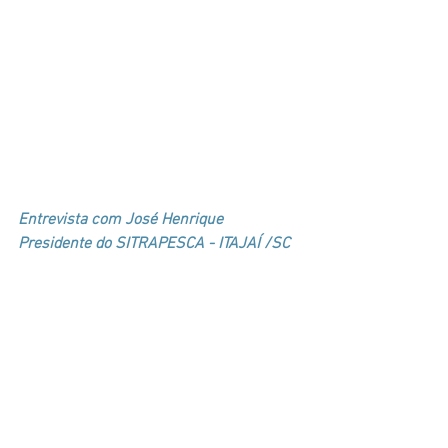
Entrevista com José Henrique 
Presidente do SITRAPESCA - ITAJAÍ /SC 
e com Iara Santos Responsável 
escritório regional SAP Itajaí. 
Outra preocupação dos pescadores é a 
dificuldade de acesso aos benefícios 
previdenciários do INSS, como a 
aposentadoria, e ao seguro-defeso, pago 
em períodos de proibição da pesca para 