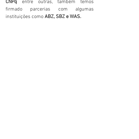
CNPq
 entre outras, também temos 
firmado parcerias com algumas 
instituições como 
ABZ, SBZ e WAS.
A Aquabio desde 2002 agrega 
pesquisadores, professores 
universitários, pós-graduados e pós-
graduandos que atuam com aquicultura 
e a biologia aquática, defendendo o 
desenvolvimento da aquicultura em 
todas as instâncias, como atividade 
multidisciplinar, na qual devem atuar 
livremente profissionais de várias 
formações e 
especializações diferentes 
necessários para o adequado 
funcionamento da atividade.