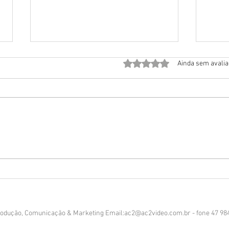
Avaliado com 0 de 5 estrela
Ainda sem avali
Atum: A verdade entre a
Para
ciência, a saúde, a tradição e o
dest
medo criado pela
Brasi
desinformação e por narrativas
Robe
midiáticas.
odução, Comunicação & Marketing Email:
ac2@ac2video.com.br
- fone 47 9