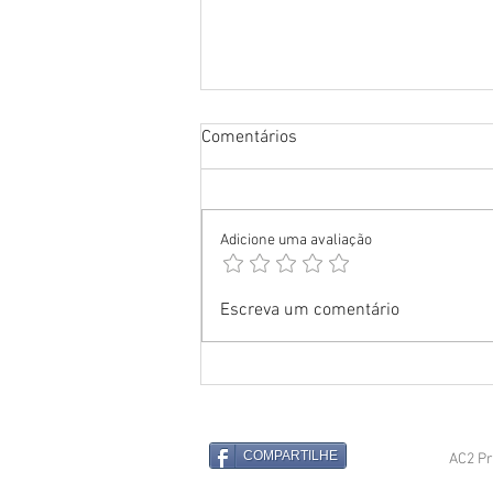
Comentários
Adicione uma avaliação
Fernando de Noronha:
Escreva um comentário
Tubarões com captura
controlada - Conselho Distrital
debate gestão e manejo
COMPARTILHE
AC2 Pr