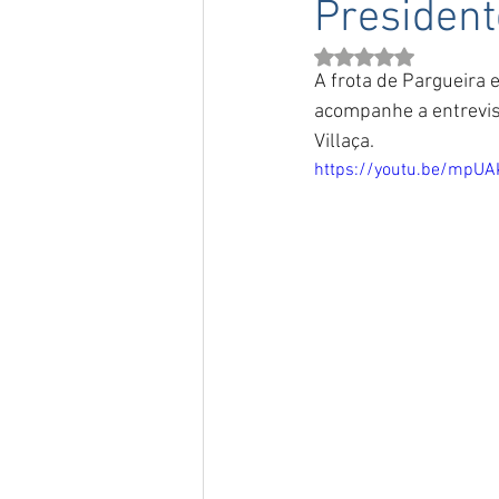
President
Avaliado com NaN de 
A frota de Pargueira e
acompanhe a entrevis
Villaça.
https://youtu.be/mpUA