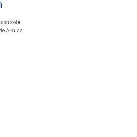
a
 controle 
de Arruda 