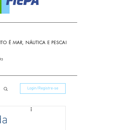
O É MAR, NÁUTICA E PESCA!
ta
Login/Registre-se
da