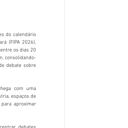
s do calendário 
rá (FIPA 2026), 
entre os dias 20 
m, consolidando-
de debate sobre 
 chega com uma 
tria, espaços de 
 para aproximar 
entrar debates 