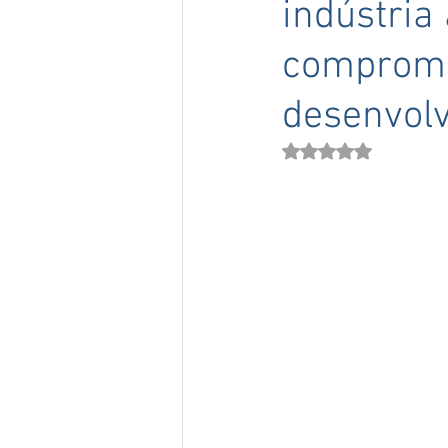
indústria
compromi
desenvol
Avaliado com NaN de 