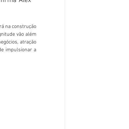
irma Alex 
rá na construção 
nitude vão além 
gócios, atração 
de impulsionar a 