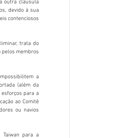
 outra cláusula 
s, devido à sua 
eis contenciosos 
 
minar, trata do 
a pelos membros 
mpossibilitem a 
ortada (além da 
esforços para a 
cação ao Comitê 
ores ou navios 
 Taiwan para a 