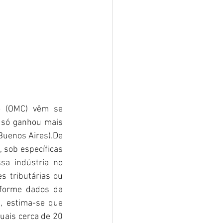
o (OMC) vêm se 
só ganhou mais 
Buenos Aires).De 
sob específicas 
a indústria no 
 tributárias ou 
forme dados da 
 estima-se que 
uais cerca de 20 