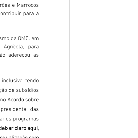
rões e Marrocos 
ntribuir para a 
ismo da OMC, em 
grícola, para 
ão adereçou as 
nclusive tendo 
ição de subsídios 
no Acordo sobre 
residente das 
ar os programas 
ixar claro aqui, 