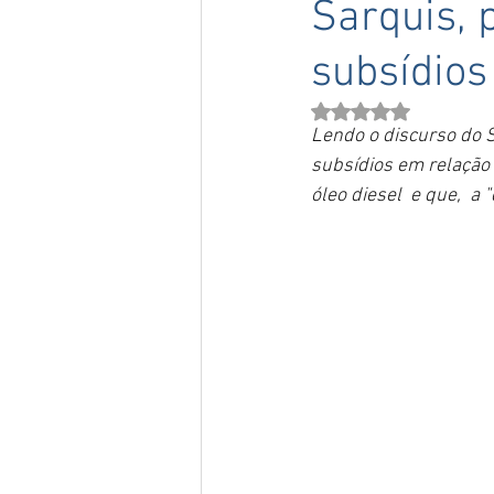
Sarquis, 
subsídios
Avaliado com NaN de 
Lendo o discurso do S
subsídios em relação 
óleo diesel  e que,  a