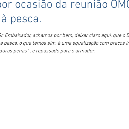
por ocasião da reunião OM
 à pesca.
5 estrelas.
r. Embaixador, achamos por bem, deixar claro aqui, que o B
a pesca, o que temos sim, é uma equalização com preços in
 "duras penas" , é repassado para o armador. 