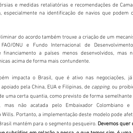
érsias e medidas retaliatórias e recomendações de Cama
, especialmente na identificação de navios que podem co
eliminar do acordo também trouxe a criação de um mecan
FAO/ONU e Fundo Internacional de Desenvolvimento A
 e financiamento a países menos desenvolvidos, mas n
icas acima de forma mais contundente.  
ém impacta o Brasil, que é ativo nas negociações, já i
poiado pela China, EUA e Filipinas, de 
capping
, ou proib
e uma certa quantia, como previsto de forma semelhante 
C, mas não acatada pelo Embaixador Colombiano e p
o Wills. Portanto, a implementação deste modelo pode afet
Brasil mantém para o segmento pesqueiro. 
Devemos quer de