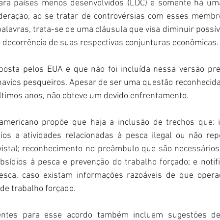
para países menos desenvolvidos (LDC) e somente há uma
eração, ao se tratar de controvérsias com esses membro
alavras, trata-se de uma cláusula que visa diminuir possív
 decorrência de suas respectivas conjunturas econômicas.
posta pelos EUA e que não foi incluída nessa versão preli
navios pesqueiros. Apesar de ser uma questão reconhecid
timos anos, não obteve um devido enfrentamento. 
americano propõe que haja a inclusão de trechos que: i
os a atividades relacionadas à pesca ilegal ou não rep
evista); reconhecimento no preâmbulo que são necessários 
bsídios à pesca e prevenção do trabalho forçado; e notifi
esca, caso existam informações razoáveis de que operad
 de trabalho forçado.
entes para esse acordo também incluem sugestões de