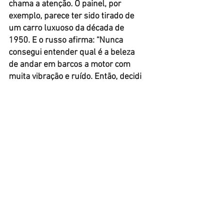
chama a atenção. O painel, por 
exemplo, parece ter sido tirado de 
um carro luxuoso da década de 
1950. E o russo afirma: “Nunca 
consegui entender qual é a beleza 
de andar em barcos a motor com 
muita vibração e ruído. Então, decidi 
que queria encontrar uma maneira 
de transferir o silêncio e o conforto 
de um iate à vela para uma lancha”.
A princípio, a propulsão de popa 