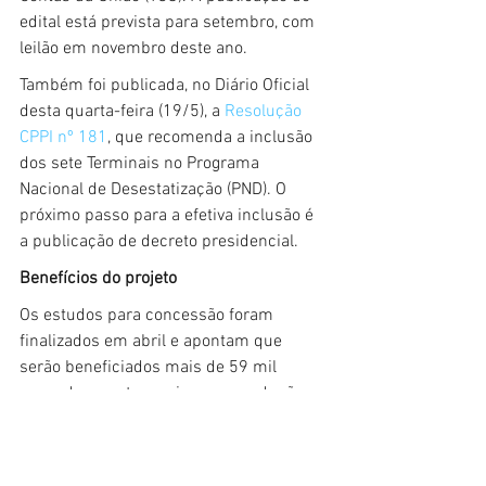
edital está prevista para setembro, com 
leilão em novembro deste ano.
Também foi publicada, no Diário Oficial 
desta quarta-feira (19/5), a 
Resolução 
CPPI nº 181
, que recomenda a inclusão 
dos sete Terminais no Programa 
Nacional de Desestatização (PND). O 
próximo passo para a efetiva inclusão é 
a publicação de decreto presidencial.
Benefícios do projeto
Os estudos para concessão foram 
finalizados em abril e apontam que 
serão beneficiados mais de 59 mil 
pescadores artesanais, com produção 
que pode chegar a mais de 54 mil 
toneladas de pescado por ano.
Para os sete terminais, ao longo dos 20 