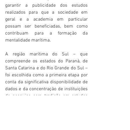
garantir a publicidade dos estudos 
realizados para que a sociedade em 
geral e a academia em particular 
possam ser beneficiadas, bem como 
contribuam para a formação da 
mentalidade marítima.
A região marítima do Sul – que 
compreende os estados do Paraná, de 
Santa Catarina e do Rio Grande do Sul – 
foi escolhida como a primeira etapa por 
conta da significativa disponibilidade de 
dados e da concentração de instituições 
de pesquisa com tradição em estudos 
costeiros e marinhos nos três estados da 
região; da representatividade em termos 
ambientais – por conta da existência de 
diversos habitats e distintos 