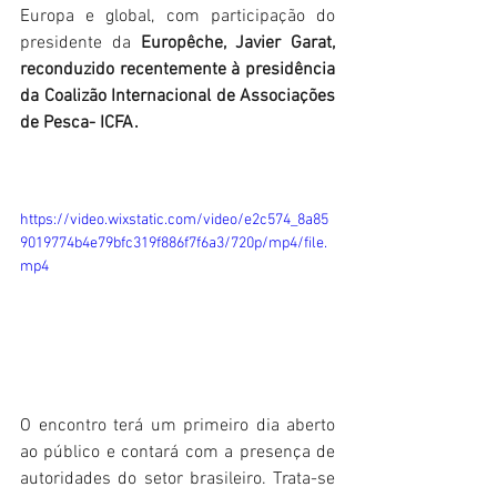
Europa e global, com participação do 
presidente da 
Europêche, Javier Garat, 
reconduzido recentemente à presidência 
da Coalizão Internacional de Associações 
de Pesca- ICFA.
https://video.wixstatic.com/video/e2c574_8a85
9019774b4e79bfc319f886f7f6a3/720p/mp4/file.
mp4
O encontro terá um primeiro dia aberto 
ao público e contará com a presença de 
autoridades do setor brasileiro. Trata-se 