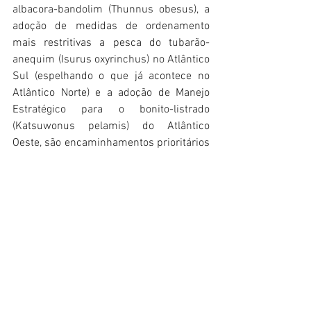
albacora-bandolim (Thunnus obesus), a 
adoção de medidas de ordenamento 
mais restritivas a pesca do tubarão-
anequim (Isurus oxyrinchus) no Atlântico 
Sul (espelhando o que já acontece no 
Atlântico Norte) e a adoção de Manejo 
Estratégico para o bonito-listrado 
(Katsuwonus pelamis) do Atlântico 
Oeste, são encaminhamentos prioritários 
e as que devem ter maior impacto na 
atividade pesqueira nacional das 
espécies sob gestão da ICCAT
Acompanhar as recomendações da 
ICCAT é pré-requisito para que o Brasil 